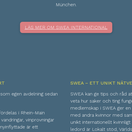
München.
LÄS MER OM SWEA INTERNATIONAL
RT
SWEA – ETT UNIKT NÄTV
 som egen avdelning sedan
SWEA kan ge tips och råd att
veta hur saker och ting funge
medlemskap i SWEA ger en 
 fördelas i Rhein-Main
med andra kvinnor med samm
andringar, vinprovningar
unikt internationellt kvinnli
nyinflyttade är ett
ledord är Lokalt stöd, Värld