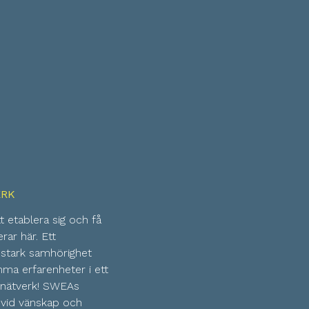
ERK
 etablera sig och få
rar här. Ett
stark samhörighet
a erfarenheter i ett
gt nätverk! SWEAs
svid vänskap och