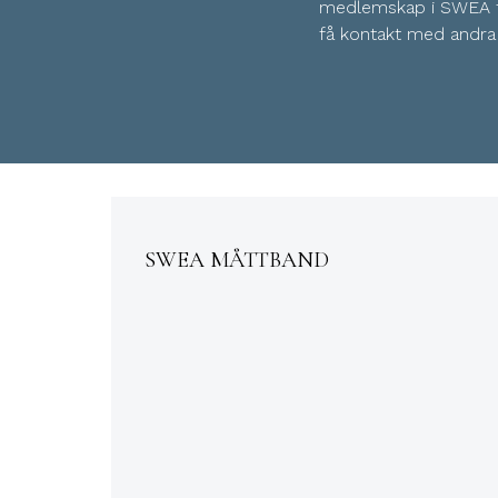
medlemskap i SWEA til
få kontakt med andra 
SWEA MÅTTBAND