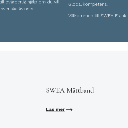
l ovärderlig hjälp om du vill
Global kompetens.
svenska kvinnor.
Välkommen till SWEA Frankf
SWEA Måttband
Läs mer