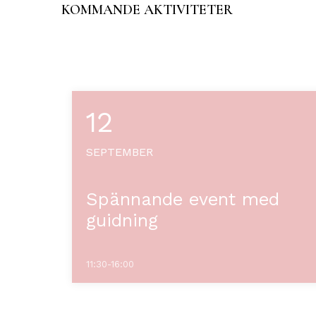
KOMMANDE AKTIVITETER
12
SEPTEMBER
Spännande event med
guidning
11:30-16:00