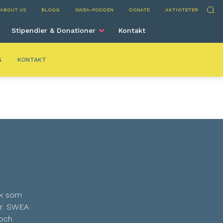
Sök
ABOUT US
BLOGG
SWEA-PODDEN
DONATE
AKTIVITETER
Stipendier & Donationer
Kontakt
G
KONTAKT
rk som
er. SWEA
 och