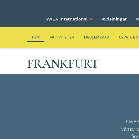
SWEA International
Avdelningar
M
HEM
AKTIVITETER
MEDLEMSKAP
LEVA & BO
FRANKFURT
SWEA 
värnar 
fin